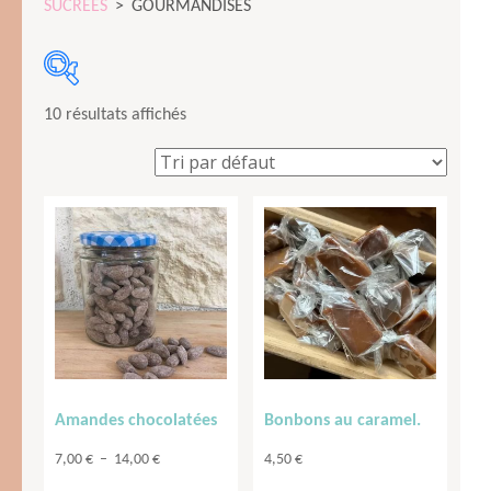
SUCRÉES
>
GOURMANDISES
10 résultats affichés
Catégories de produits
Catégories de produits
2 €
18 €
2
6
10
14
18
Amandes chocolatées
Bonbons au caramel.
Plage
7,00
€
–
14,00
€
4,50
€
de