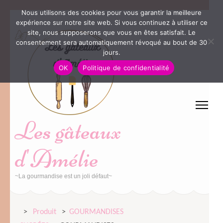
Nous utilisons des cookies pour vous garantir la meilleure
Aller
expérience sur notre site web. Si vous continuez à utiliser ce
au
site, nous supposerons que vous en êtes satisfait. Le
consentement sera automatiquement révoqué au bout de 30
contenu
jours.
(Pressez
OK
Politique de confidentialité
Entrée)
Les gâteaux
d'Amélie
~La gourmandise est un joli défaut~
>
Produit
>
GOURMANDISES