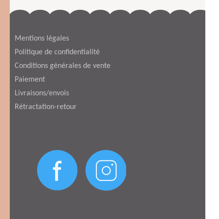
choisies
la
sur
page
la
Mentions légales
du
page
Politique de confidentialité
produit
du
Conditions générales de vente
produit
Paiement
Livraisons/envois
Rétractation-retour