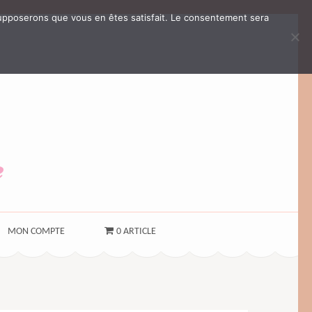
s supposerons que vous en êtes satisfait. Le consentement sera
e
MON COMPTE
0 ARTICLE