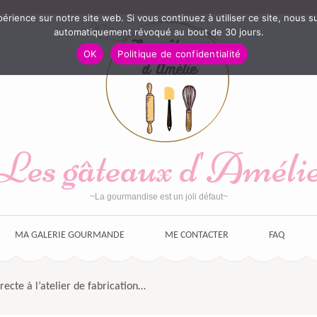
périence sur notre site web. Si vous continuez à utiliser ce site, nou
automatiquement révoqué au bout de 30 jours.
OK
Politique de confidentialité
Les gâteaux d'Améli
~La gourmandise est un joli défaut~
MA GALERIE GOURMANDE
ME CONTACTER
FAQ
recte à l’atelier de fabrication…